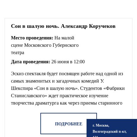
Сон в шалую ночь. Александр Коручеков
Место проведения:
На малой
сцене Московского Губернского
театра
Дата проведения:
26 июня в 12:00
Эскиз спектакля будет посвящен работе над одной из
самых знаменитых и загадочных комедий У.
Шекспира «Сон в шалую ночь». Студентов «Фабрики
Станиславского» ждет практическое изучение
творчества драматурга как через приемы старинного
театра времен Шекспира, так и с использованием всех
возможностей современного театр
ПОДРОБНЕЕ
г. Москва,
Волгоградский п-кт,