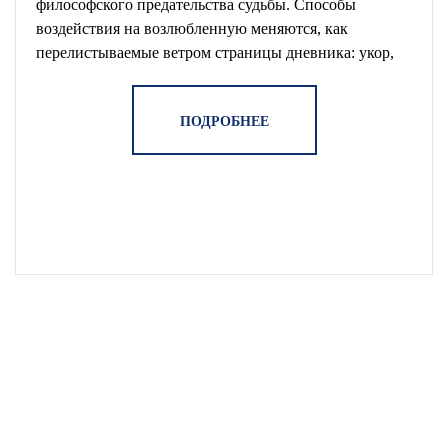
философского предательства судьбы. Способы
воздействия на возлюбленную меняются, как
перелистываемые ветром страницы дневника: укор,
лесть, чистосердечное признание, обман. Любовь есть
игра, перевертыш или прекрасное заблуждение.
ПОДРОБНЕЕ