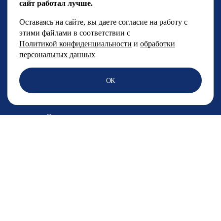
сайт работал лучше.
+7 (499) 786-92-15
Оставаясь на сайте, вы даете согласие на работу с
этими файлами в соответствии с
Менеджерский отдел
Политикой конфиденциальности
и
обработки
+7 (499) 786-92-14
персональных данных
PR директор фестиваля:
ОК
Лиана Хусаинова
pr@fsfest.ru
Электронная почта по всем вопросам
fest@fsfest.ru
Адрес
г. Москва, Волгоградский проспект, 121
Подпишитесь на новости