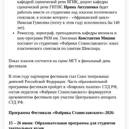
кафедрой сценической речи ВГИК, доцент кафедры
сценической речи ГИТИС
Ирина Автушенко
будет
работать вместе со студентами над эскизом поэтического
спектакля, в основе которого - «Африканский цикл»
Николая Гумилева (поэту в этом году исполнилось бы 140
лет).
Режиссер, хореограф, преподаватель кафедры мюзикла и
шоу-программ РАМ им. Гнесиных
Константин Мишин
поставит со студентами «Фабрики Станиславского» эскиз
пластического спектакля по сонетам Шекспира.
Показ эскизов состоится на сцене МГТ в финальный день
фестиваля.
В этом году партнером фестиваля стал Союз театральных
деятелей Российской Федерации. Часть образовательной
программы фестиваля пройдет в «Боярских палатах» СТД РФ,
состав педагогов «Фабрики Станиславского» формируется
оргкомитетом фестиваля при участии Центрального аппарата
СТД РФ.
Программа Фестиваля «Фабрика Станиславского»-2026:
15 – 26 июня: Образовательная программа для студентов
театральных вузов.