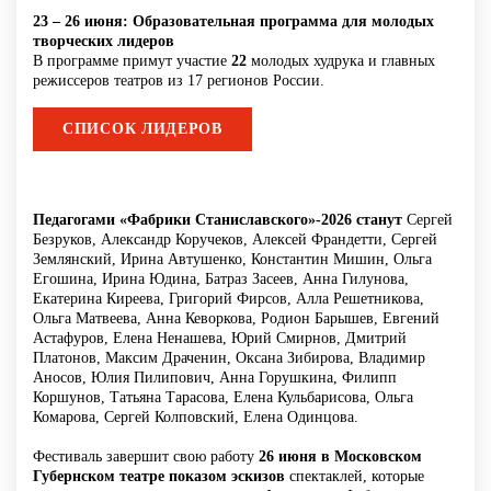
23 – 26 июня: Образовательная программа для молодых
творческих лидеров
В программе примут участие
22
молодых худрука и главных
режиссеров театров из 17 регионов России.
СПИСОК ЛИДЕРОВ
Педагогами «Фабрики Станиславского»-2026 станут
Сергей
Безруков, Александр Коручеков, Алексей Франдетти, Сергей
Землянский, Ирина Автушенко, Константин Мишин, Ольга
Егошина, Ирина Юдина, Батраз Засеев, Анна Гилунова,
Екатерина Киреева, Григорий Фирсов, Алла Решетникова,
Ольга Матвеева, Анна Кеворкова, Родион Барышев, Евгений
Астафуров, Елена Ненашева, Юрий Смирнов, Дмитрий
Платонов, Максим Драченин, Оксана Зибирова, Владимир
Аносов, Юлия Пилипович, Анна Горушкина, Филипп
Коршунов, Татьяна Тарасова, Елена Кульбарисова, Ольга
Комарова, Сергей Колповский, Елена Одинцова.
Фестиваль завершит свою работу
26 июня в Московском
Губернском театре показом эскизов
спектаклей, которые