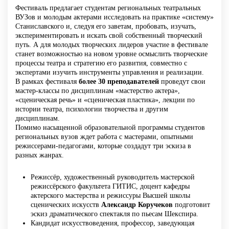
Фестиваль предлагает студентам региональных театральных
ВУЗов и молодым актерами исследовать на практике «систему»
Станиславского и, следуя его заветам, пробовать, изучать,
экспериментировать и искать свой собственный творческий
путь. А для молодых творческих лидеров участие в фестивале
станет возможностью на новом уровне осмыслить творческие
процессы театра и стратегию его развития, совместно с
экспертами изучить инструменты управления и реализации.
В рамках фестиваля
более 30 преподавателей
проведут свои
мастер-классы по дисциплинам «мастерство актера»,
«сценическая речь» и «сценическая пластика», лекции по
истории театра, психологии творчества и другим
дисциплинам.
Помимо насыщенной образовательной программы студентов
региональных вузов ждет работа с мастерами, опытными
режиссерами-педагогами, которые создадут три эскиза в
разных жанрах.
Режиссёр, художественный руководитель мастерской
режиссёрского факультета ГИТИС, доцент кафедры
актерского мастерства и режиссуры Высшей школы
сценических искусств
Александр Коручеков
подготовит
эскиз драматического спектакля по пьесам Шекспира.
Кандидат искусствоведения, профессор, заведующая