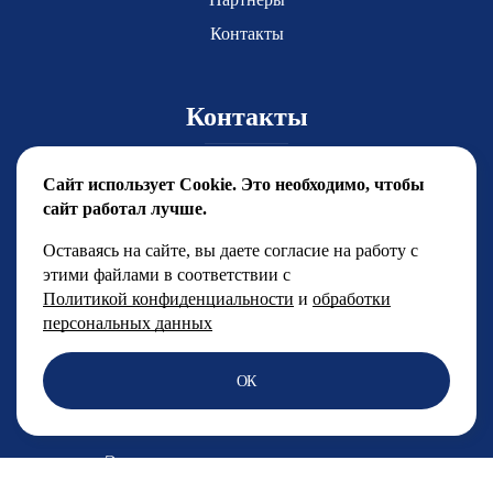
Контакты
Контакты
Главный координатор Юлия Чиркова
Сайт использует Cookie. Это необходимо, чтобы
yuchirkova@fsfest.ru
сайт работал лучше.
+7 (499) 786-92-15
Оставаясь на сайте, вы даете согласие на работу с
этими файлами в соответствии с
Менеджерский отдел
Политикой конфиденциальности
и
обработки
+7 (499) 786-92-14
персональных данных
PR директор фестиваля:
ОК
Лиана Хусаинова
pr@fsfest.ru
Электронная почта по всем вопросам