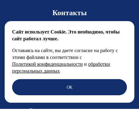
Контакты
Главный координатор Юлия Чиркова
Сайт использует Cookie. Это необходимо, чтобы
yuchirkova@fsfest.ru
сайт работал лучше.
+7 (499) 786-92-15
Оставаясь на сайте, вы даете согласие на работу с
этими файлами в соответствии с
Менеджерский отдел
Политикой конфиденциальности
и
обработки
+7 (499) 786-92-14
персональных данных
PR директор фестиваля:
ОК
Лиана Хусаинова
pr@fsfest.ru
Электронная почта по всем вопросам
fest@fsfest.ru
Адрес