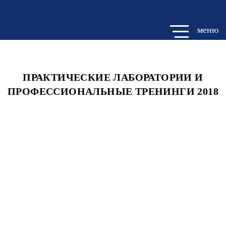
меню
ПРАКТИЧЕСКИЕ ЛАБОРАТОРИИ И
ПРОФЕССИОНАЛЬНЫЕ ТРЕНИНГИ 2018
1. Студенты российского института театрального искусства
ГИТИС, г. Москва.
2. Студенты Нижегородского театрального училища им. Е. А.
Евстигнеева, г. Нижний Новгород.
3. Студенты Новосибирского государственного театрального
института, г. Новосибирск.
4. Студенты Уфимского государственного института искусств
имени Загира Исмагилова, г. Уфа.