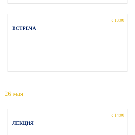
с 18:00
ВСТРЕЧА
с Александром Журавским, кандидат
исторических наук, кандидат богословия, г.
Москва, Волгоградский пр-т, 121, Московский
Губернский театр
26 мая
с 14:00
ЛЕКЦИЯ
на тему «Чему верить в современном театре»,