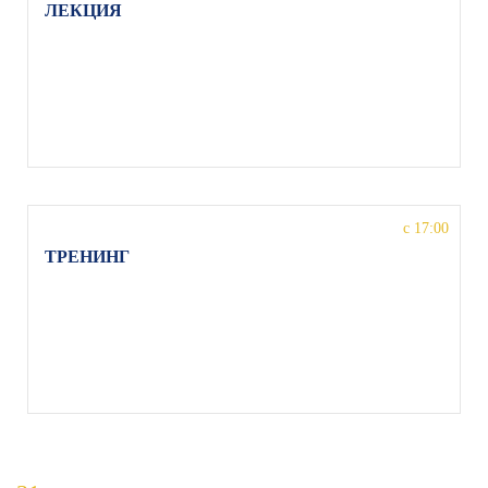
ЛЕКЦИЯ
на тему «Станиславский в меняющемся мире»,
Ольга Егошина, МО, г. Орехово-Зуево, ул. Якова
Флиера 1, Детская школа искусств им. Якова
Флиера
с 17:00
ТРЕНИНГ
по актерской импровизации, педагог Максим
Драченин, МО, г. Орехово-Зуево, ул. Якова
Флиера 1, Детская школа искусств им. Якова
Флиера