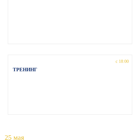
СМИ. Диалог со СМИ – движение навстречу»,
Нармин Ширалиева, МО, г. Орехово-Зуево, ул.
Якова Флиера 1, Детская школа искусств им.
Якова Флиера
с 18:00
ТРЕНИНГ
по актерской импровизации, педагог Максим
Драченин, МО, г. Орехово-Зуево, ул. Якова
Флиера 1, Детская школа искусств им. Якова
Флиера
25 мая