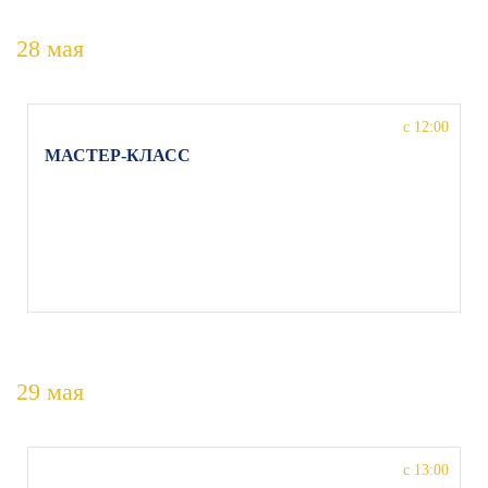
28 мая
с 12:00
МАСТЕР-КЛАСС
заслуженного деятеля искусств РФ Григория
Козлова на тему «Тренинг современного актера»,
г. Москва, Волгоградский пр-т 121, Московский
Губернский театр
29 мая
с 13:00