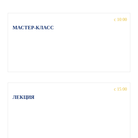
с 10:00
МАСТЕР-КЛАСС
народного артиста РФ Сергея Безрукова на тему
«Художественное слово», г. Москва,
Волгоградский пр-т, 121, Московский Губернский
театр
с 15:00
ЛЕКЦИЯ
на тему «Каким должно быть современное
театральное образование», Григорий Заславский,
г. Москва, Волгоградский пр-т, 121, Московский
Губернский театр