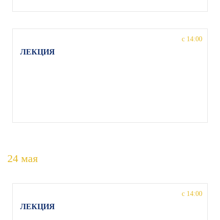
с 14:00
ЛЕКЦИЯ
на тему «Система Станиславского в меняющемся
театральном мире», Римма Кречетова, МО, г.
Орехово-Зуево, ул. Якова Флиера 1, Детская
школа искусств им. Якова Флиера
24 мая
с 14:00
ЛЕКЦИЯ
на тему «Формирование имиджа театра через