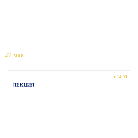
Николай Коляда, МО, г. Орехово-Зуево, ул. Якова
Флиера 1, Детская школа искусств им. Якова
Флиера
27 мая
с 14:00
ЛЕКЦИЯ
на тему «Приключения этюдного метода», Нина
Шалимова, МО, г. Орехово-Зуево, ул. Якова
Флиера 1, Детская школа искусств им. Якова
Флиера