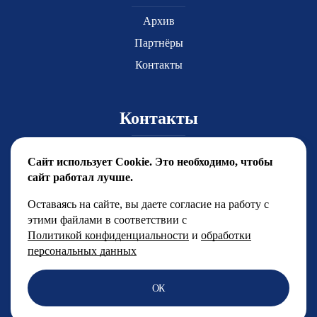
Архив
Партнёры
Контакты
Контакты
Главный координатор Юлия Чиркова
Сайт использует Cookie. Это необходимо, чтобы
yuchirkova@fsfest.ru
сайт работал лучше.
+7 (499) 786-92-15
Оставаясь на сайте, вы даете согласие на работу с
этими файлами в соответствии с
Менеджерский отдел
Политикой конфиденциальности
и
обработки
+7 (499) 786-92-14
персональных данных
PR директор фестиваля:
ОК
Лиана Хусаинова
pr@fsfest.ru