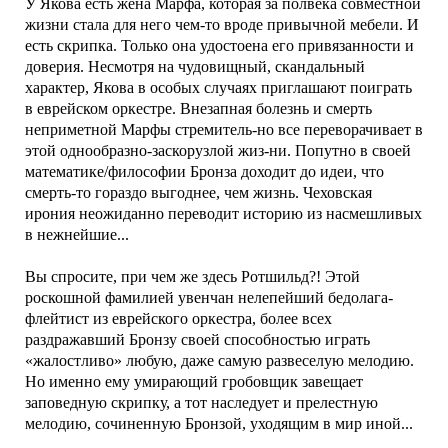
У Якова есть жена Марфа, которая за полвека совместной
жизни стала для него чем-то вроде привычной мебели. И
есть скрипка. Только она удостоена его привязанности и
доверия. Несмотря на чудовищный, скандальный
характер, Якова в особых случаях приглашают поиграть
в еврейском оркестре. Внезапная болезнь и смерть
неприметной Марфы стремитель-но все переворачивает в
этой однообразно-заскорузлой жиз-ни. Попутно в своей
математике/философии Бронза доходит до идеи, что
смерть-то гораздо выгоднее, чем жизнь. Чеховская
ирония неожиданно переводит историю из насмешливых
в нежнейшие...
Вы спросите, при чем же здесь Ротшильд?! Этой
роскошной фамилией увенчан нелепейший бедолага-
флейтист из еврейского оркестра, более всех
раздражавший Бронзу своей способностью играть
«жалостливо» любую, даже самую развеселую мелодию.
Но именно ему умирающий гробовщик завещает
заповедную скрипку, а тот наследует и прелестную
мелодию, сочиненную Бронзой, уходящим в мир иной...